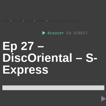
Accueil
>
Ré-écouter
>
musique
>
S-Express
>
Ep 27 – DiscOriental – S-Express
écouter
EN DIRECT
Ep 27 –
DiscOriental – S-
Express
23 MAI 2024
S-EXPRESS
59:43