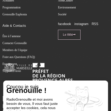
Actualités
Art&Culture
Programmation
Environnement
Grenouille Euphonia
Société
facebook
instagram
RSS
Aide & Contacts
Le Wiki
Être à l’antenne
Contacter Grenouille
Membres de l’équipe
Foire aux Questions (FAQ)
Engagement
Supportez-nous
Coucou je suis
Grenouille !
RadioGrenouille et moi avons
besoin de vous, Il vous faut juste
accepter les cookies, cela nous