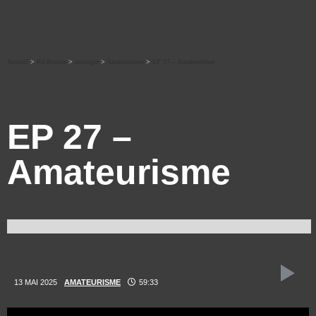
Accueil
>
Ré-écouter
>
musique
>
Amateurisme
>
EP 27 – Amateurisme
EP 27 –
Amateurisme
13 MAI 2025
AMATEURISME
59:33