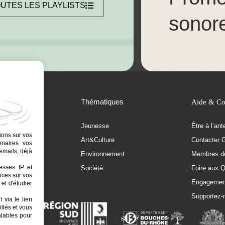
UTES LES PLAYLISTS
sonor
Thématiques
Aide & Co
Jeunesse
Être à l’an
ions sur vos
Art&Culture
Contacter G
tenaires vos
emails, déjà
tion
Environnement
Membres de
resses IP et
 Euphonia
Société
Foire aux 
ices sur vos
Engagemen
et d'étudier
Supportez-
 via le lien
llés et vous
alables pour