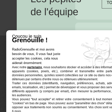
TO
de l'équipe
Coucou je suis
Grenouille !
RadioGrenouille et moi avons
La radio
besoin de vous, Il vous faut juste
accepter les cookies, cela nous
Ré-écouter
aiderait énormément.
Avec notre
partenaire
, nous souhaitons stocker et accéder à des informat
Actualités
appareils (cookies, pixels, etc.), combiner et transmettre entre par
données personnelles, qu'elles soient collectées sur ce site ou dans nos 
Programma
détenues par certains d'entre nous ou obtenues ultérieurement.
Euphonia est le partenaire producteur de
Traiter ces données (identifiants, navigation, préférences, achats, ad
Grenouille
Radio Grenouille, radio associative
emails, localisation, etc.) permet de développer et vous proposer des serv
marseillaise.
différents appareils (y compris par email), d'en mesurer la performance, 
les audiences.
Vous pouvez "tout accepter" et retirer votre consentement à tout moment
Locaux situés à la Friche Belle de Mai
"cookies" en bas de page
. Vous pouvez aussi "paramétrer des choix" détai
41, rue Jobin — 13003 Marseille
opposer aux traitements non soumis au consentement. Vos choix sont v
6 mois.