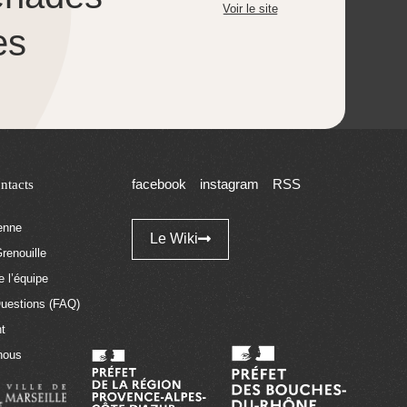
Voir le site
es
ntacts
facebook
instagram
RSS
tenne
Le Wiki
renouille
 l’équipe
Questions (FAQ)
t
nous