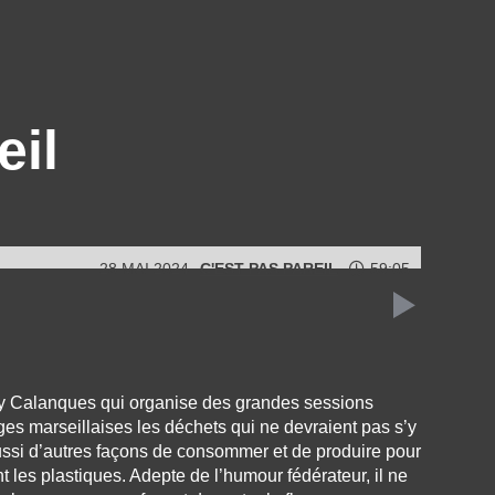
eil
28 MAI 2024
C'EST PAS PAREIL
59:05
y Calanques qui organise des grandes sessions
ages marseillaises les déchets qui ne devraient pas s’y
aussi d’autres façons de consommer et de produire pour
 les plastiques. Adepte de l’humour fédérateur, il ne