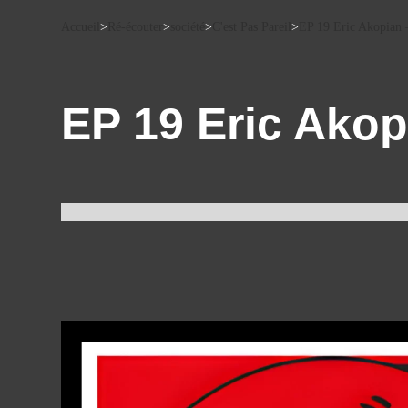
Accueil
>
Ré-écouter
>
société
>
C'est Pas Pareil
>
EP 19 Eric Akopian –
EP 19 Eric Akop