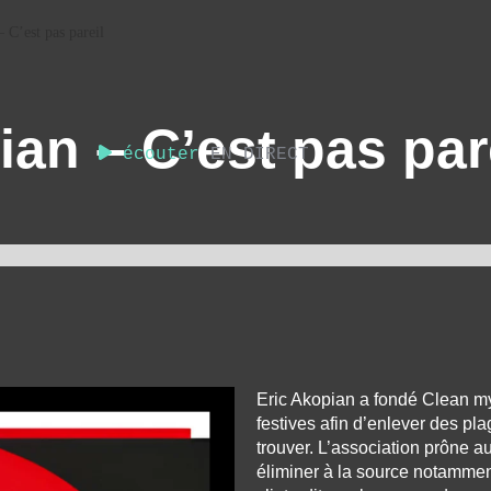
 C’est pas pareil
ian – C’est pas par
écouter
EN DIRECT
Eric Akopian a fondé Clean m
festives afin d’enlever des pl
trouver. L’association prône 
éliminer à la source notamment