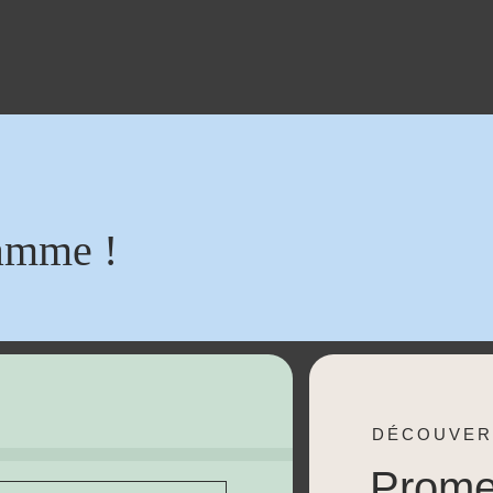
amme !
DÉCOUVER
Prom