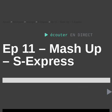
Accueil
>
Ré-écouter
>
musique
>
S-Express
>
Ep 11 – Mash Up – S-Express
écouter
EN DIRECT
Ep 11 – Mash Up
– S-Express
19 DÉCEMBRE 2022
S-EXPRESS
1:00:05