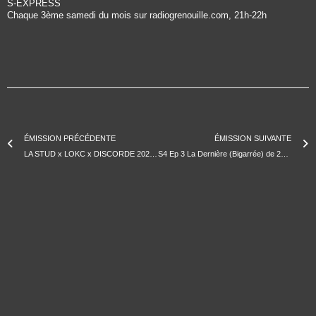
S-EXPRESS
Chaque 3ème samedi du mois sur radiogrenouille.com, 21h-22h
ÉMISSION PRÉCÉDENTE
ÉMISSION SUIVANTE
LA STUD x LOKC x DISCORDE 2022-12-15 3H SPECIAL
S4 Ep 3 La Dernière (Bigarrée) de 2022 – Le Foie De Loutre