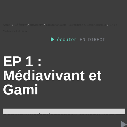
Accueil
>
Ré-écouter
>
art&culture
>
Kiosque à Galène - La Fabulerie & Radio Grenouille
>
EP 1 :
Médiavivant et Gami
écouter
EN DIRECT
EP 1 :
Médiavivant et
Gami
3 JUIN 2024
KIOSQUE À GALÈNE - LA FABULERIE & RADIO GRENOUILLE
43:13