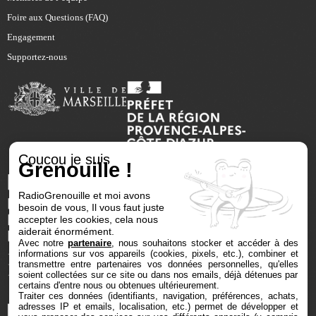
Foire aux Questions (FAQ)
Engagement
Supportez-nous
Coucou je suis
Grenouille !
RadioGrenouille et moi avons
besoin de vous, Il vous faut juste
accepter les cookies, cela nous
aiderait énormément.
Avec notre
partenaire
, nous souhaitons stocker et accéder à des
informations sur vos appareils (cookies, pixels, etc.), combiner et
transmettre entre partenaires vos données personnelles, qu'elles
soient collectées sur ce site ou dans nos emails, déjà détenues par
certains d'entre nous ou obtenues ultérieurement.
Traiter ces données (identifiants, navigation, préférences, achats,
adresses IP et emails, localisation, etc.) permet de développer et