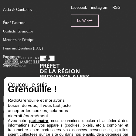
facebook
instagram
RSS
Aide & Contacts
Le Wiki
Être à l’antenne
Contacter Grenouille
Membres de l’équipe
Foire aux Questions (FAQ)
Engagement
Supportez-nous
Coucou je suis
Grenouille !
RadioGrenouille et moi avons
besoin de vous, Il vous faut juste
accepter les cookies, cela nous
aiderait énormément.
Avec notre
partenaire
, nous souhaitons stocker et accéder à des
informations sur vos appareils (cookies, pixels, etc.), combiner et
transmettre entre partenaires vos données personnelles, qu'elles
soient collectées sur ce site ou dans nos emails, déjà détenues par