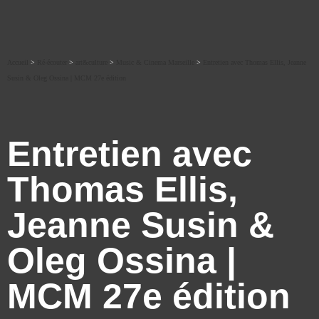
Accueil
>
Ré-écouter
>
art&culture
>
Music & Cinema Marseille
>
Entretien avec Thomas Ellis, Jeanne
Susin & Oleg Ossina | MCM 27e édition
Entretien avec
Thomas Ellis,
Jeanne Susin &
Oleg Ossina |
MCM 27e édition