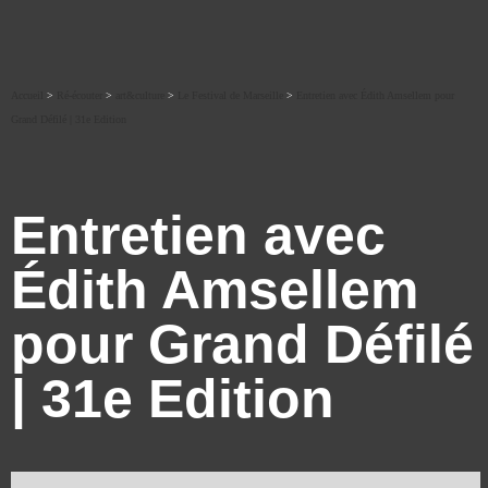
Accueil
>
Ré-écouter
>
art&culture
>
Le Festival de Marseille
>
Entretien avec Édith Amsellem pour
Grand Défilé | 31e Edition
Entretien avec
Édith Amsellem
pour Grand Défilé
| 31e Edition