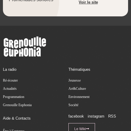
Voir le site
La radio
Thématiques
Ré-écouter
Jeunesse
Actualités
Art&Culture
Programmation
Environnement
Grenouille Euphonia
Société
facebook
instagram
RSS
Aide & Contacts
Le Wiki
Être à l’antenne