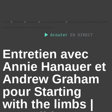
Accueil
>
Ré-écouter
>
art&culture
>
Le Festival de Marseille
>
Entretien avec Annie Hanauer et Andrew
Graham pour Starting with the limbs | 30e Edition
écouter
EN DIRECT
Entretien avec
Annie Hanauer et
Andrew Graham
pour Starting
with the limbs |