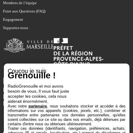
Membres de l’équipe
Foire aux Questions (FAQ)
Engagement
Supportez-nous
Coucou je suis
Grenouille !
RadioGrenouille et moi avons
besoin de vous, Il vous faut juste
accepter les cookies, cela nous
aiderait énormément.
Avec notre
partenaire
, nous souhaitons stocker et accéder à des
informations sur vos appareils (cookies, pixels, etc.), combiner et
transmettre entre partenaires vos données personnelles, qu'elles
soient collectées sur ce site ou dans nos emails, déjà détenues par
certains d'entre nous ou obtenues ultérieurement.
Traiter ces données (identifiants, navigation, préférences, achats,
adresses IP et emails, localisation, etc.) permet de développer et