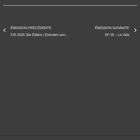
ÉMISSION PRÉCÉDENTE
ÉMISSION SUIVANTE
FID 2025 36e Édition | Entretien avec Tsveta Dobreva et Cyril Neyrat
EP 35 – La Vida