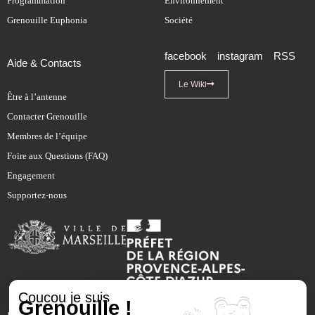
Programmation
Environnement
Grenouille Euphonia
Société
facebook
instagram
RSS
Aide & Contacts
Le Wiki
Être à l’antenne
Contacter Grenouille
Membres de l’équipe
Foire aux Questions (FAQ)
Engagement
Supportez-nous
Coucou je suis
Grenouille !