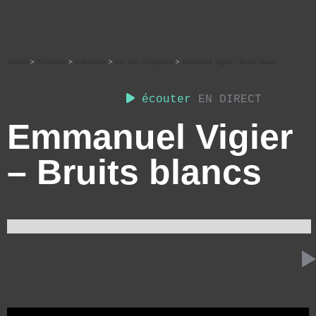
Accueil
>
Ré-écouter
>
art&culture
>
Les voix d'Euphonia
>
Emmanuel Vigier – Bruits blancs
écouter
EN DIRECT
Emmanuel Vigier
– Bruits blancs
2 JUILLET 2025
LES VOIX D'EUPHONIA
6:43