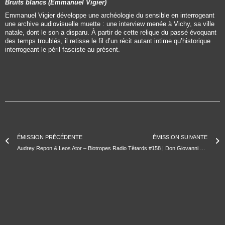
Bruits blancs (Emmanuel Vigier)
Emmanuel Vigier développe une archéologie du sensible en interrogeant
une archive audiovisuelle muette : une interview menée à Vichy, sa ville
natale, dont le son a disparu. À partir de cette relique du passé évoquant
des temps troublés, il retisse le fil d’un récit autant intime qu’historique
interrogeant le péril fasciste au présent.
ÉMISSION PRÉCÉDENTE
ÉMISSION SUIVANTE
Audrey Repon & Leos Ator – Biotropes
Radio Têtards #158 | Don Giovanni de Mozart | Collège Emilie Mirabeau