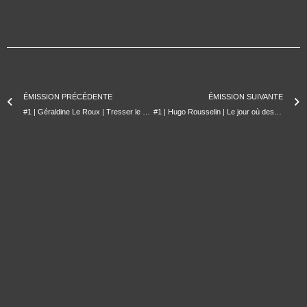
ÉMISSION PRÉCÉDENTE
ÉMISSION SUIVANTE
#1 | Géraldine Le Roux | Tresser le plein et le vide à partir de mers anthropocisées
#1 | Hugo Rousselin | Le jour où des lambis érodés dévoilèrent des pans de cimetières