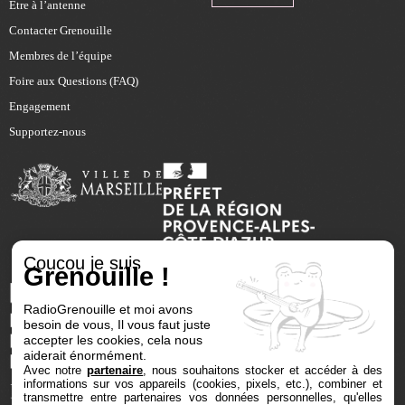
Être à l’antenne
Contacter Grenouille
Membres de l’équipe
Foire aux Questions (FAQ)
Engagement
Supportez-nous
Coucou je suis
Grenouille !
RadioGrenouille et moi avons
besoin de vous, Il vous faut juste
accepter les cookies, cela nous
aiderait énormément.
Avec notre
partenaire
, nous souhaitons stocker et accéder à des
informations sur vos appareils (cookies, pixels, etc.), combiner et
transmettre entre partenaires vos données personnelles, qu'elles