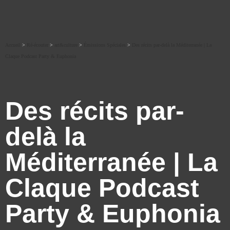
Accueil
>
Ré-écouter
>
art&culture
>
Émissions Spéciales
>
Des récits par-delà la Méditerranée | La
Claque Podcast Party & Euphonia
Des récits par-
delà la
Méditerranée | La
Claque Podcast
Party & Euphonia