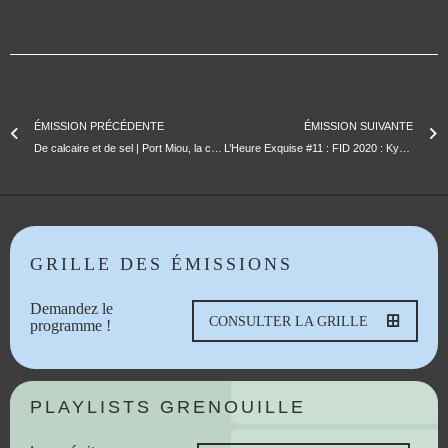
ÉMISSION PRÉCÉDENTE
ÉMISSION SUIVANTE
De calcaire et de sel | Port Miou, la calanque qu’on ne voit pas – ep1
L’Heure Exquise #11 : FID 2020 : Kyé Simon Luang / Régis Sauder / Maéva Ranaïvojaona & Georg Tiller
GRILLE DES ÉMISSIONS
Demandez le
CONSULTER LA GRILLE
programme !
PLAYLISTS GRENOUILLE