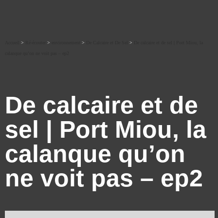
Accueil
>
Ré-écouter
>
environnement
>
De Calcaire et De Sel
>
De calcaire et de sel | Port Miou, la
calanque qu’on ne voit pas – ep2
De calcaire et de
sel | Port Miou, la
calanque qu’on
ne voit pas – ep2