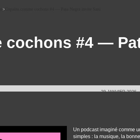
ns
>
Copains comme cochons #4 — Pata Negra invite Sani
cochons #4 — Pata
29 JANVIER 2026
Un podcast imaginé comme une
simples : la musique, la bonne