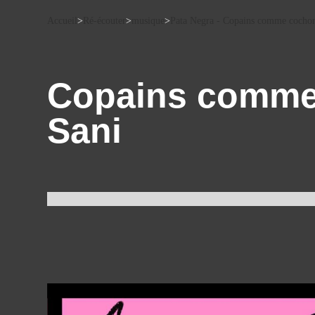
Accueil
>
Ré-écouter
>
musique
>
Pata Negra - Copains comme cocho
Copains comme 
Sani