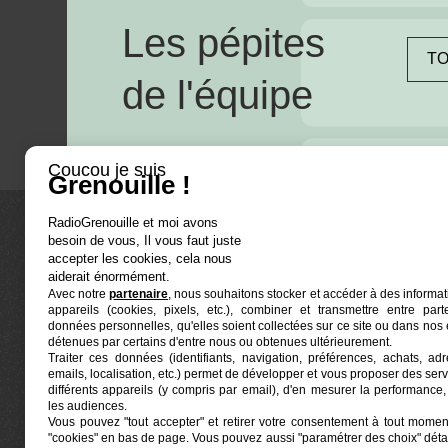
Les pépites
TO
de l'équipe
Coucou je suis
Grenouille !
RadioGrenouille et moi avons
besoin de vous, Il vous faut juste
La radio
accepter les cookies, cela nous
aiderait énormément.
Avec notre
partenaire
, nous souhaitons stocker et accéder à des informat
Ré-écouter
appareils (cookies, pixels, etc.), combiner et transmettre entre par
Actualités
données personnelles, qu'elles soient collectées sur ce site ou dans nos 
détenues par certains d'entre nous ou obtenues ultérieurement.
Programmat
Traiter ces données (identifiants, navigation, préférences, achats, ad
Euphonia est le partenaire producteur de Radio
emails, localisation, etc.) permet de développer et vous proposer des serv
Grenouille
Grenouille, radio associative marseillaise.
différents appareils (y compris par email), d'en mesurer la performance, 
les audiences.
Vous pouvez "tout accepter" et retirer votre consentement à tout moment
Locaux situés à la Friche Belle de Mai
"cookies" en bas de page
. Vous pouvez aussi "paramétrer des choix" détai
41, rue Jobin — 13003 Marseille