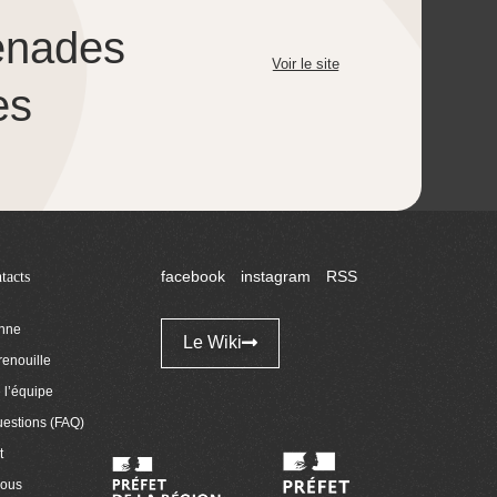
enades
Voir le site
es
tacts
facebook
instagram
RSS
enne
Le Wiki
renouille
l’équipe
uestions (FAQ)
t
nous