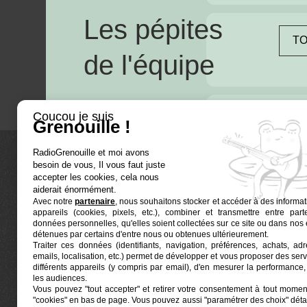
Les pépites
TO
de l'équipe
Coucou je suis
Grenouille !
RadioGrenouille et moi avons
besoin de vous, Il vous faut juste
La radio
accepter les cookies, cela nous
aiderait énormément.
Avec notre
partenaire
, nous souhaitons stocker et accéder à des informat
Ré-écouter
appareils (cookies, pixels, etc.), combiner et transmettre entre par
Actualités
données personnelles, qu'elles soient collectées sur ce site ou dans nos 
détenues par certains d'entre nous ou obtenues ultérieurement.
Programmat
Traiter ces données (identifiants, navigation, préférences, achats, ad
Euphonia est le partenaire producteur de Radio
emails, localisation, etc.) permet de développer et vous proposer des serv
Grenouille
Grenouille, radio associative marseillaise.
différents appareils (y compris par email), d'en mesurer la performance, 
les audiences.
Vous pouvez "tout accepter" et retirer votre consentement à tout moment
Locaux situés à la Friche Belle de Mai
"cookies" en bas de page
. Vous pouvez aussi "paramétrer des choix" détai
41, rue Jobin — 13003 Marseille