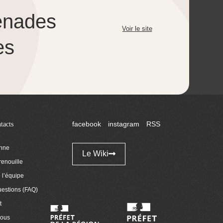
enades
Voir le site
es
tacts
facebook
instagram
RSS
enne
Le Wiki
renouille
l’équipe
uestions (FAQ)
t
nous