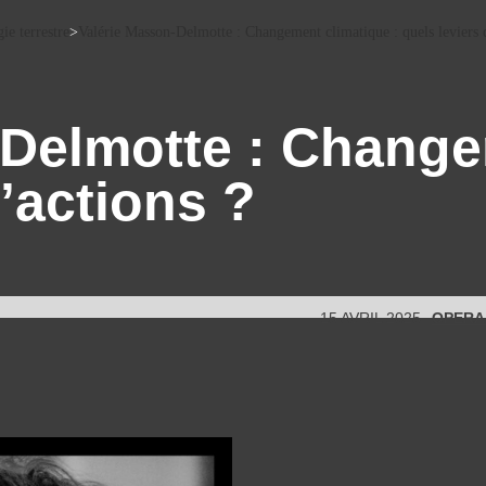
ie terrestre
>
Valérie Masson-Delmotte : Changement climatique : quels leviers 
-Delmotte : Change
d’actions ?
15 AVRIL 2025
OPERA