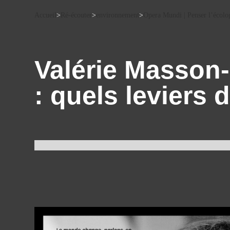
Accueil
>
Ré-écouter
>
environnement
>
Opera Mundi | Penser l’écolog
Valérie Masson
: quels leviers 