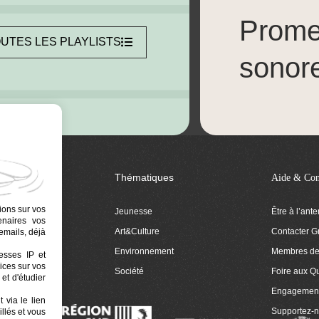
Prom
UTES LES PLAYLISTS
sonor
Thématiques
Aide & Con
ions sur vos
Jeunesse
Être à l’ant
tenaires vos
Art&Culture
Contacter G
emails, déjà
ion
Environnement
Membres de 
resses IP et
ices sur vos
 Euphonia
Société
Foire aux Q
et d'étudier
Engagemen
 via le lien
Supportez-
llés et vous