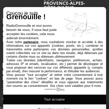
Coucou je suis
Grenouille !
RadioGrenouille et moi avons
besoin de vous, Il vous faut juste
accepter les cookies, cela nous
aiderait énormément.
Avec notre
partenaire
, nous souhaitons stocker et accéder à des
informations sur vos appareils (cookies, pixels, etc.), combiner et
transmettre entre partenaires vos données personnelles, qu'elles
soient collectées sur ce site ou dans nos emails, déjà détenues par
certains d'entre nous ou obtenues ultérieurement.
Traiter ces données (identifiants, navigation, préférences, achats,
adresses IP et emails, localisation, etc.) permet de développer et
vous proposer des services sur vos différents appareils (y compris
par email), d'en mesurer la performance, et d'étudier les audiences.
Vous pouvez "tout accepter" et retirer votre consentement à tout
moment via le lien "cookies" en bas de page
. Vous pouvez aussi
"paramétrer des choix" détaillés et vous opposer aux traitements
non soumis au consentement. Vos choix sont valables pour 6 mois.
powered by
Tout accepter
Copyright © 2025 Radio Grenouille tous droits réservés