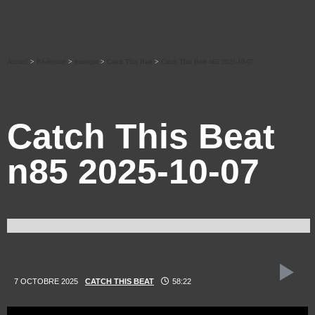
Accueil
>
Ré-écouter
>
musique
>
Catch This Beat
>
Catch This Beat n85 2025-10-07
Catch This Beat
n85 2025-10-07
7 OCTOBRE 2025
CATCH THIS BEAT
58:22