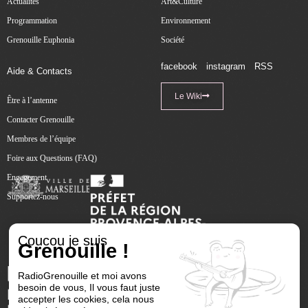
Actualités
Art&Culture
Programmation
Environnement
Grenouille Euphonia
Société
facebook
instagram
RSS
Aide & Contacts
Le Wiki
Être à l’antenne
Contacter Grenouille
Membres de l’équipe
Foire aux Questions (FAQ)
Engagement
Supportez-nous
Coucou je suis
Grenouille !
RadioGrenouille et moi avons
besoin de vous, Il vous faut juste
accepter les cookies, cela nous