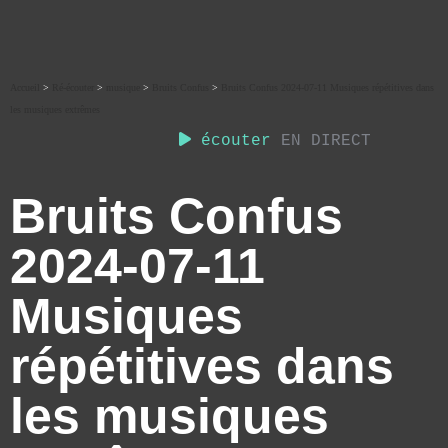
Accueil
>
Ré-écouter
>
musique
>
Bruits Confus
>
Bruits Confus 2024-07-11 Musiques répétitives dans
les musiques extrêmes
écouter
EN DIRECT
Bruits Confus
2024-07-11
Musiques
répétitives dans
les musiques