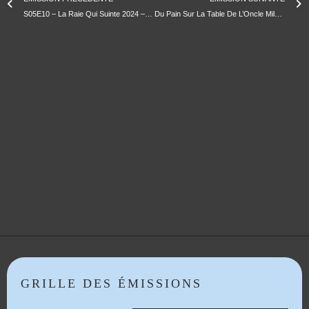
S05E10 – La Raie Qui Suinte 2024 – Le Foie de Loutre
Du Pain Sur La Table De L’Oncle Milad 2024-04-06 Présenté par Pierre Psaltis aux Grandes Tables
GRILLE DES ÉMISSIONS