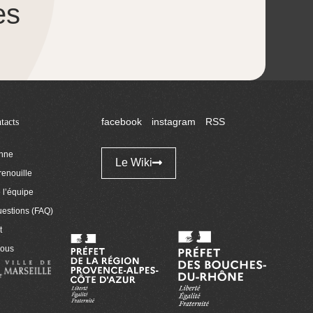
es
tacts
facebook
instagram
RSS
enne
Le Wiki
renouille
l’équipe
uestions (FAQ)
t
nous