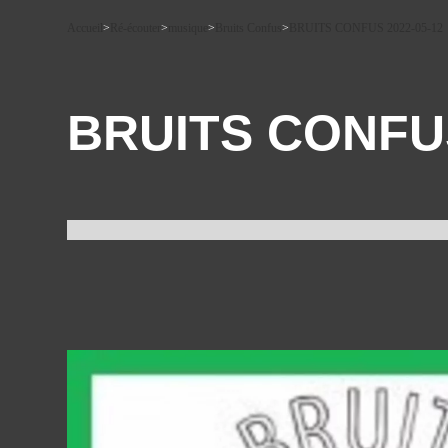
Accueil
>
Ré-écouter
>
musique
>
Bruits Confus
>
BRUITS CONFUS 2022-05-12
BRUITS CONFUS