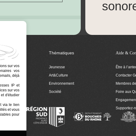
sonor
Thématiques
Aide & Con
ions sur vos
Jeunesse
Être à l’ant
tenaires vos
Art&Culture
Contacter G
emails, déjà
ion
Environnement
Membres de 
resses IP et
ices sur vos
 Euphonia
Société
Foire aux Q
et d'étudier
Engagemen
 via le lien
Supportez-
llés et vous
alables pour