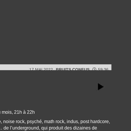
17 MAI 2022
BRUITS CONFUS
59:36
 mois, 21h à 22h
, noise rock, psyché, math rock, indus, post hardcore,
… de l’underground, qui produit des dizaines de