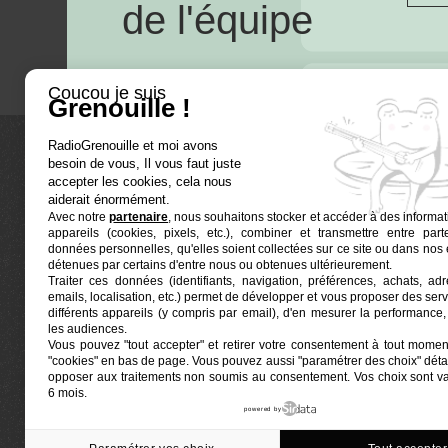
de l'équipe
Coucou je suis
Grenouille !
RadioGrenouille et moi avons
besoin de vous, Il vous faut juste
La radio
accepter les cookies, cela nous
aiderait énormément.
Avec notre
partenaire
, nous souhaitons stocker et accéder à des informat
Ré-écouter
appareils (cookies, pixels, etc.), combiner et transmettre entre par
Actualités
données personnelles, qu'elles soient collectées sur ce site ou dans nos 
détenues par certains d'entre nous ou obtenues ultérieurement.
Programmat
Traiter ces données (identifiants, navigation, préférences, achats, ad
Euphonia est le partenaire producteur de Radio
emails, localisation, etc.) permet de développer et vous proposer des serv
Grenouille
Grenouille, radio associative marseillaise.
différents appareils (y compris par email), d'en mesurer la performance, 
les audiences.
Vous pouvez "tout accepter" et retirer votre consentement à tout moment
Locaux situés à la Friche Belle de Mai
"cookies" en bas de page
. Vous pouvez aussi "paramétrer des choix" détai
41, rue Jobin — 13003 Marseille
opposer aux traitements non soumis au consentement. Vos choix sont v
6 mois.
powered by