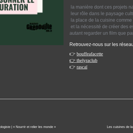
la manière dont ces projets na
leur rôle dans le paysage cul
la place de la cuisine comme
et la nécessité de créer des es
autant regarder un film que pa
Retrouvez-nous sur les réseau
👉
bouffeafacette
👉 thelyraclub
👉
rascaï
ologiste | « Nourrir et relier les monde »
Les cuisines de la