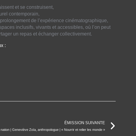
issent et se construisent,
turel contemporain,
 prolongement de l’expérience cinématographique,
paces inclusifs, vivants et accessibles, où l’on peut
rtager un repas et échanger collectivement.
x :
ÉMISSION SUIVANTE
 nation | Geneviève Zoïa, anthropologue | « Nourrir et relier les monde »