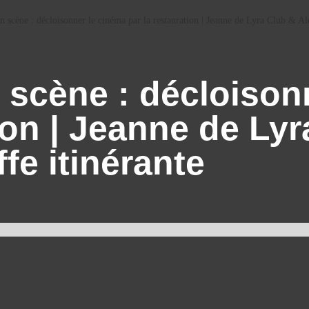
 scène : décloisonner le cinéma par la restauration | Jeanne de Lyra Club & Ale
 scène : décloison
ion | Jeanne de Lyr
fe itinérante