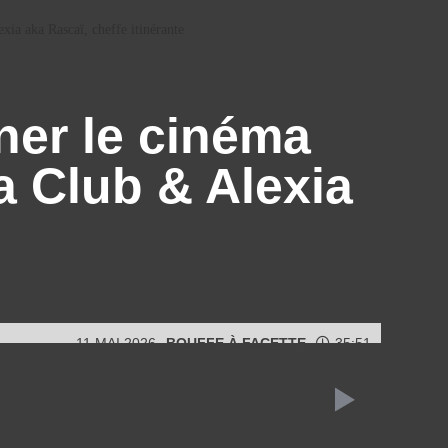
xia aka Rascaï, cheffe itinérante
ner le cinéma
a Club & Alexia
11 MAI 2026
BOUFFE À FACETTE
35:51