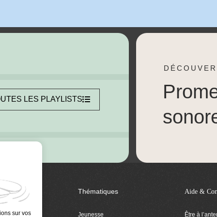
DÉCOUVER
Prom
UTES LES PLAYLISTS
sonor
Thématiques
Aide & Con
ions sur vos
Jeunesse
Être à l’ant