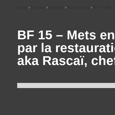
Accueil
>
Ré-écouter
>
art&culture
>
Bouffe à Facette
>
BF 15 – Mets en
BF 15 – Mets en
par la restaurat
aka Rascaï, chef