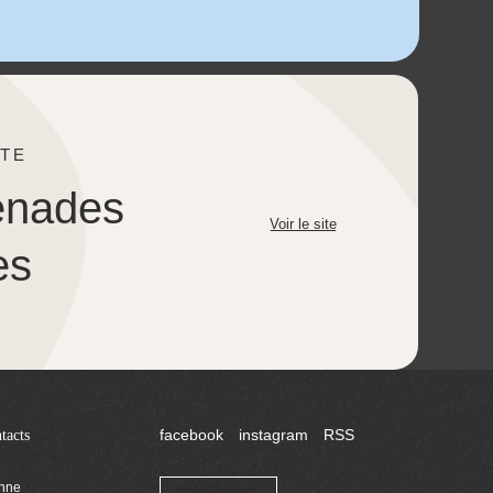
TE
enades
Voir le site
es
tacts
facebook
instagram
RSS
enne