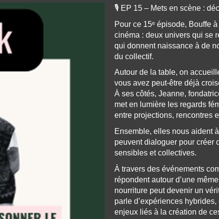
🎙️ EP 15 – Mets en scène : dé
Pour ce 15ᵉ épisode, Bouffe à F
cinéma : deux univers qui se r
qui donnent naissance à de no
du collectif.
Autour de la table, on accueill
vous avez peut-être déjà croi
À ses côtés, Jeanne, fondatri
met en lumière les regards fém
entre projections, rencontres e
Ensemble, elles nous aident 
peuvent dialoguer pour créer 
sensibles et collectives.
À travers des événements com
répondent autour d’une même t
nourriture peut devenir un véri
parle d’expériences hybrides, 
enjeux liés à la création de ces