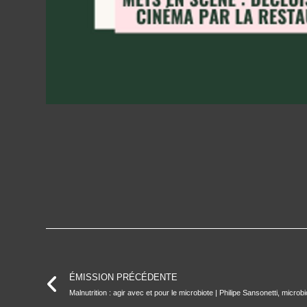
ÉMISSION PRÉCÉDENTE
Malnutrition : agir avec et pour le microbiote | Philipe Sansonetti, microbi