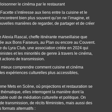
cloisonner le cinéma par le restaurant
acette s’intéresse aux liens entre la cuisine et le
encontrent bien plus souvent qu’on ne l’imagine, et
uvelles manières de regarder, de partager et de créer
e Alexia Rascaï, cheffe itinérante marseillaise que
sée aux Bons Faiseurs, au Plan ou encore au Couvent.
ce du Lyra Club, une association créée en 2024 qui
inistes et les minorités de genre à travers le cinéma,
t actions de transmission.
à mieux comprendre comment cuisine et cinéma
des expériences culturelles plus accessibles,
me Mets en Scène, où projections et restauration se
hématique, elles interrogent la manière dont la
table outil de médiation culturelle et politique. On
de transmission, de récits féministes, mais aussi des
 formats alternatifs :