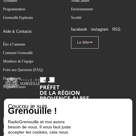
Actualités
Art&Culture
Programmation
Environnement
Grenouille Euphonia
Société
facebook
instagram
RSS
Aide & Contacts
Le Wiki
Être à l’antenne
Contacter Grenouille
Membres de l’équipe
Foire aux Questions (FAQ)
Engagement
Supportez-nous
Coucou je suis
Grenouille !
RadioGrenouille et moi avons
besoin de vous, Il vous faut juste
accepter les cookies, cela nous