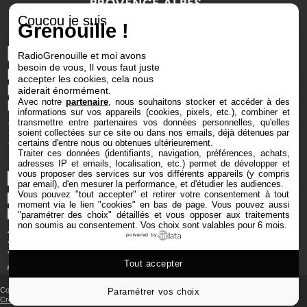
Coucou je suis
Grenouille !
RadioGrenouille et moi avons
besoin de vous, Il vous faut juste
accepter les cookies, cela nous
aiderait énormément.
Avec notre
partenaire
, nous souhaitons stocker et accéder à des
informations sur vos appareils (cookies, pixels, etc.), combiner et
transmettre entre partenaires vos données personnelles, qu'elles
soient collectées sur ce site ou dans nos emails, déjà détenues par
certains d'entre nous ou obtenues ultérieurement.
Traiter ces données (identifiants, navigation, préférences, achats,
adresses IP et emails, localisation, etc.) permet de développer et
vous proposer des services sur vos différents appareils (y compris
par email), d'en mesurer la performance, et d'étudier les audiences.
Vous pouvez "tout accepter" et retirer votre consentement à tout
moment via le lien "cookies" en bas de page
. Vous pouvez aussi
"paramétrer des choix" détaillés et vous opposer aux traitements
non soumis au consentement. Vos choix sont valables pour 6 mois.
powered by
Tout accepter
Copyright © 2025 Radio Grenouille tous droits réservés
Paramétrer vos choix
Crédits et mentions
‐
Cookies