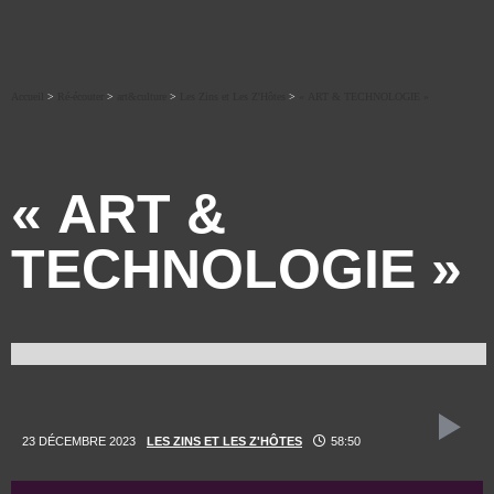
Accueil
>
Ré-écouter
>
art&culture
>
Les Zins et Les Z'Hôtes
>
« ART & TECHNOLOGIE »
« ART &
TECHNOLOGIE »
23 DÉCEMBRE 2023
LES ZINS ET LES Z'HÔTES
58:50