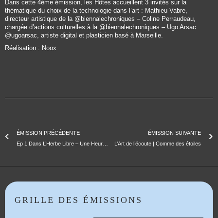
Dans cette 4ème émission, les Hôtes accueillent 3 invités sur la
thématique du choix de la technologie dans l’art : Mathieu Vabre,
directeur artistique de la @biennalechroniques – Coline Perraudeau,
chargée d’actions culturelles à la @biennalechroniques – Ugo Arsac
@ugoarsac, artiste digital et plasticien basé à Marseille.
Réalisation : Noox
ÉMISSION PRÉCÉDENTE
ÉMISSION SUIVANTE
Ep 1 Dans L’Herbe Libre – Une Heure Libertine Dans Un Monde Libertaire
L’Art de l’écoute | Comme des étoiles
GRILLE DES ÉMISSIONS