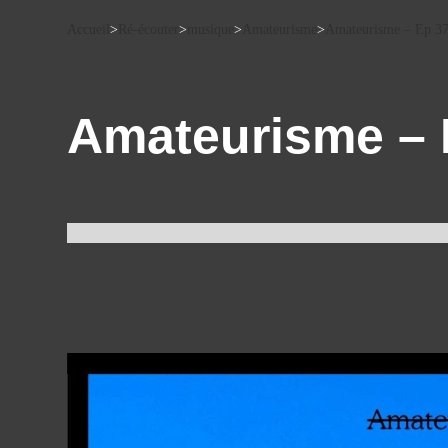
Accueil
>
Ré-écouter
>
musique
>
Amateurisme
>
Amateurisme – Ep 3
Amateurisme – 