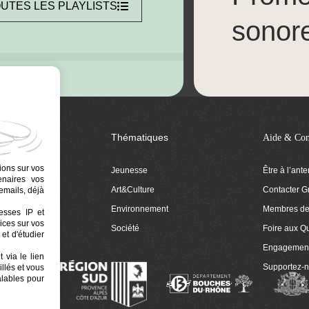
UTES LES PLAYLISTS
sonor
Thématiques
Aide & Con
ions sur vos
Jeunesse
Être à l’ant
tenaires vos
Art&Culture
Contacter G
emails, déjà
ion
Environnement
Membres de 
resses IP et
ices sur vos
 Euphonia
Société
Foire aux Q
et d'étudier
Engagemen
 via le lien
Supportez-
llés et vous
alables pour