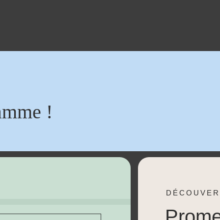
amme !
DÉCOUVER
Prom