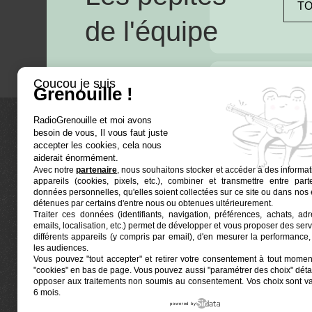
TO
de l'équipe
Coucou je suis
Grenouille !
RadioGrenouille et moi avons
besoin de vous, Il vous faut juste
La radio
accepter les cookies, cela nous
aiderait énormément.
Avec notre
partenaire
, nous souhaitons stocker et accéder à des informat
Ré-écouter
appareils (cookies, pixels, etc.), combiner et transmettre entre par
Actualités
données personnelles, qu'elles soient collectées sur ce site ou dans nos 
détenues par certains d'entre nous ou obtenues ultérieurement.
Programmat
Traiter ces données (identifiants, navigation, préférences, achats, ad
Euphonia est le partenaire producteur de Radio
emails, localisation, etc.) permet de développer et vous proposer des serv
Grenouille
Grenouille, radio associative marseillaise.
différents appareils (y compris par email), d'en mesurer la performance, 
les audiences.
Vous pouvez "tout accepter" et retirer votre consentement à tout moment
Locaux situés à la Friche Belle de Mai
"cookies" en bas de page
. Vous pouvez aussi "paramétrer des choix" détai
41, rue Jobin — 13003 Marseille
opposer aux traitements non soumis au consentement. Vos choix sont v
6 mois.
powered by