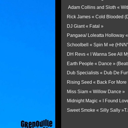
Adam Collins and Sloth « Wit
Rick James « Cold Blooded (D
DJ Giant « Fatal »
Pangaea/ Loleatta Holloway «
Schoolbell « Spin M »e (HNN
DH Revs « I Wanna See All My
Earth People « Dance » (Beat
Dub Specialists « Dub De Funk
Rising Seed « Back For More
Miss Siam « Willow Dance »
Midnight Magic « I Found Lov
Sweet Smoke « Silly Sally »T.