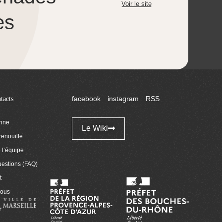
Voir le site
es
tacts
facebook
instagram
RSS
enne
Le Wiki
renouille
l’équipe
uestions (FAQ)
t
nous