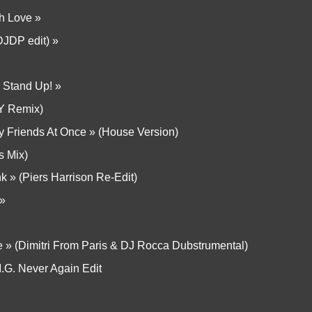
h Love »
JDP edit) »
 Stand Up! »
Y Remix)
 Friends At Once » (House Version)
s Mix)
 » (Piers Harrison Re-Edit)
 »
e » (Dimitri From Paris & DJ Rocca Dubstrumental)
I.G. Never Again Edit