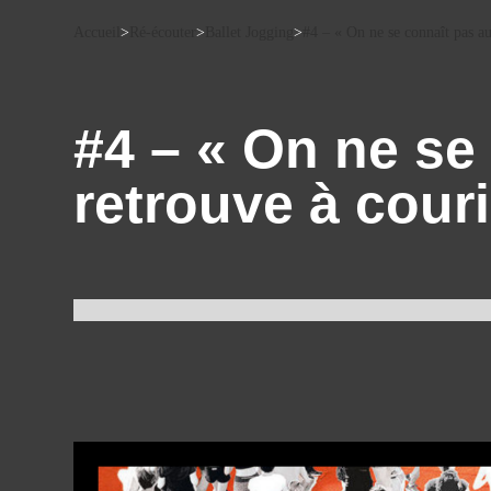
Accueil
>
Ré-écouter
>
Ballet Jogging
>
#4 – « On ne se connaît pas a
#4 – « On ne se
retrouve à cour