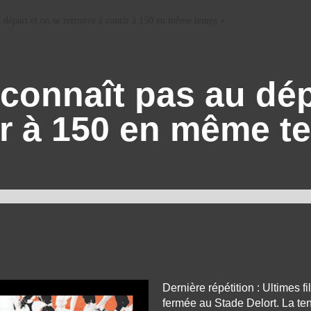
u départ et on se retrouve à courir à 150 en même temps »
 connaît pas au dép
ir à 150 en même t
Dernière répétition : Ultimes f
fermée au Stade Delort. La ten