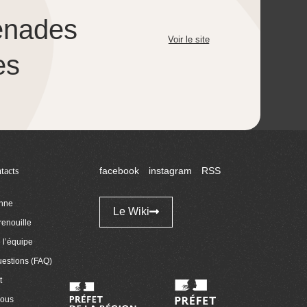
enades
Voir le site
es
tacts
facebook
instagram
RSS
enne
Le Wiki
renouille
l’équipe
uestions (FAQ)
t
nous