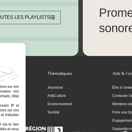
Prom
UTES LES PLAYLISTS
sonor
Thématiques
Aide & Con
ions sur vos
Jeunesse
Être à l’ant
tenaires vos
Art&Culture
Contacter G
emails, déjà
ion
Environnement
Membres de 
resses IP et
ices sur vos
 Euphonia
Société
Foire aux Q
et d'étudier
Engagemen
 via le lien
Supportez-
llés et vous