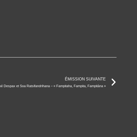
ÉMISSION SUIVANTE
oé Despax et Soa Ratsifandrihana – « Fampitaha, Fampita, Fampitàna »