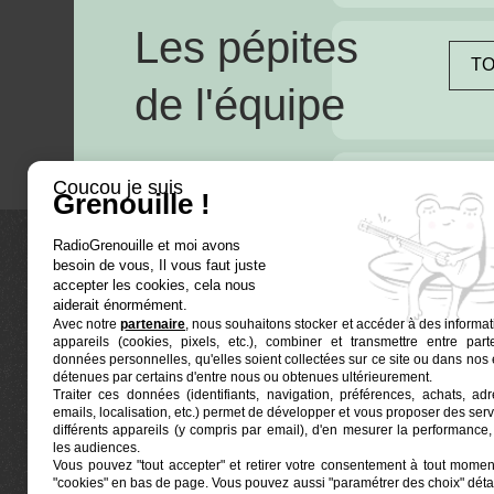
Les pépites
TO
de l'équipe
Coucou je suis
Grenouille !
RadioGrenouille et moi avons
besoin de vous, Il vous faut juste
La radio
accepter les cookies, cela nous
aiderait énormément.
Avec notre
partenaire
, nous souhaitons stocker et accéder à des informat
Ré-écouter
appareils (cookies, pixels, etc.), combiner et transmettre entre par
Actualités
données personnelles, qu'elles soient collectées sur ce site ou dans nos 
détenues par certains d'entre nous ou obtenues ultérieurement.
Programmat
Traiter ces données (identifiants, navigation, préférences, achats, ad
Euphonia est le partenaire producteur de Radio
emails, localisation, etc.) permet de développer et vous proposer des serv
Grenouille
Grenouille, radio associative marseillaise.
différents appareils (y compris par email), d'en mesurer la performance, 
les audiences.
Vous pouvez "tout accepter" et retirer votre consentement à tout moment
Locaux situés à la Friche Belle de Mai
"cookies" en bas de page
. Vous pouvez aussi "paramétrer des choix" détai
41, rue Jobin — 13003 Marseille