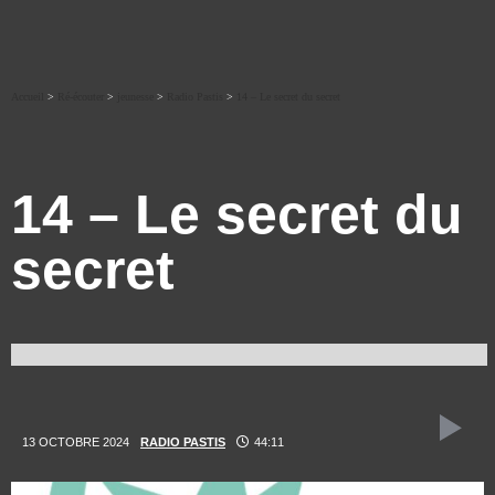
Accueil
>
Ré-écouter
>
jeunesse
>
Radio Pastis
>
14 – Le secret du secret
14 – Le secret du
secret
13 OCTOBRE 2024
RADIO PASTIS
44:11