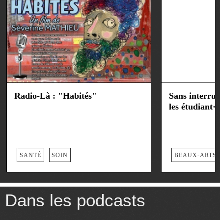
Radio-Là : "Habités"
Sans interrup
les étudiant·
SANTÉ
SOIN
BEAUX-ARTS
Dans les podcasts