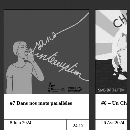
art&culture
art&culture
#7 Dans nos mots parallèles
#6 – Un Che
8 Juin 2024
26 Avr 2024
24:15