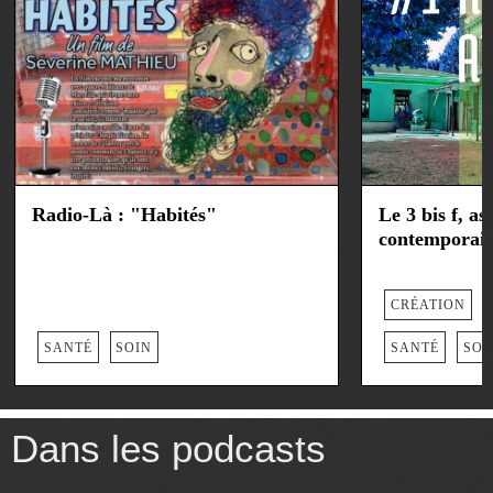
Radio-Là : "Habités"
Le 3 bis f, as
contemporai
CRÉATION
SANTÉ
SOIN
SANTÉ
SOI
Dans les podcasts