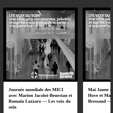
Journée mondiale des MICI
Mai Jaune a
avec Marion Jacolot-Benestan et
Hove et Max
Romain Lazzaro — Les voix du
Bressand — 
soin