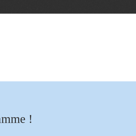
amme !