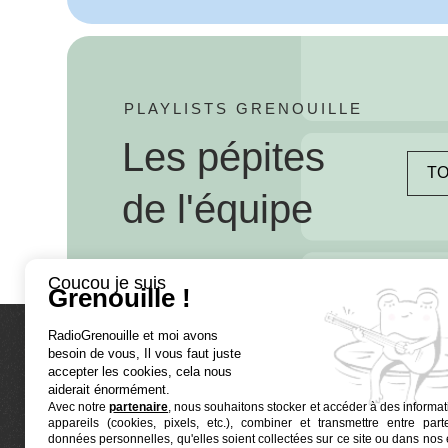
PLAYLISTS GRENOUILLE
Les pépites
TO
de l'équipe
Coucou je suis
Grenouille !
RadioGrenouille et moi avons
besoin de vous, Il vous faut juste
La radio
accepter les cookies, cela nous
aiderait énormément.
Avec notre
partenaire
, nous souhaitons stocker et accéder à des informat
Ré-écouter
appareils (cookies, pixels, etc.), combiner et transmettre entre par
Actualités
données personnelles, qu'elles soient collectées sur ce site ou dans nos 