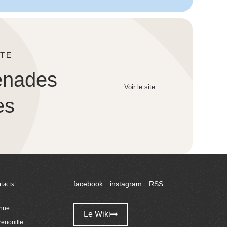
TE
enades
Voir le site
es
tacts
facebook
instagram
RSS
enne
Le Wiki
renouille