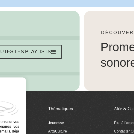
DÉCOUVER
Prom
UTES LES PLAYLISTS
sonor
Thématiques
Aide & Con
ions sur vos
Jeunesse
Être à l’ant
tenaires vos
Art&Culture
Contacter G
emails, déjà