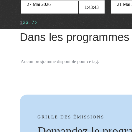
27 Mai 2026
21 Mai
1:43:43
1
2
3
…
7
›
Dans les programmes
Aucun programme disponible pour ce tag.
GRILLE DES ÉMISSIONS
Demandez le progr