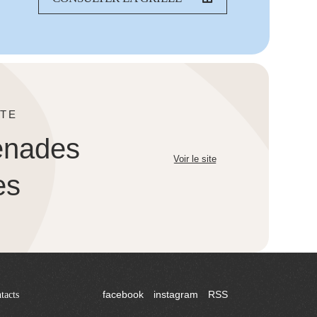
TE
enades
Voir le site
es
tacts
facebook
instagram
RSS