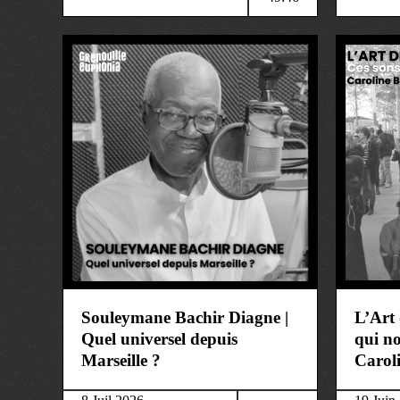
art&culture
art&cult
Souleymane Bachir Diagne |
L’Art 
Quel universel depuis
qui no
Marseille ?
Carol