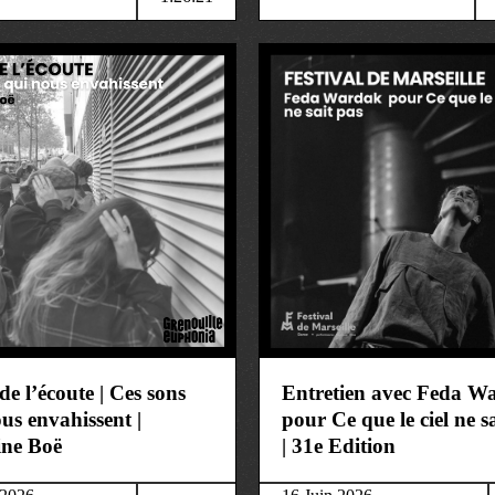
ure
art&culture
de l’écoute | Ces sons
Entretien avec Feda W
us envahissent |
pour Ce que le ciel ne s
ine Boë
| 31e Edition