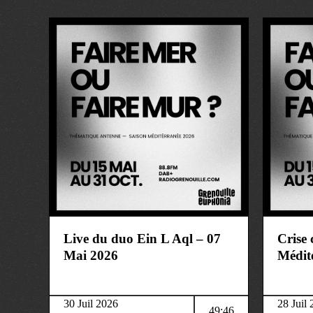
art&culture
art&cult
Live du duo Ein L Aql – 07
Crise 
Mai 2026
Médit
30 Juil 2026
28 Juil
49:46