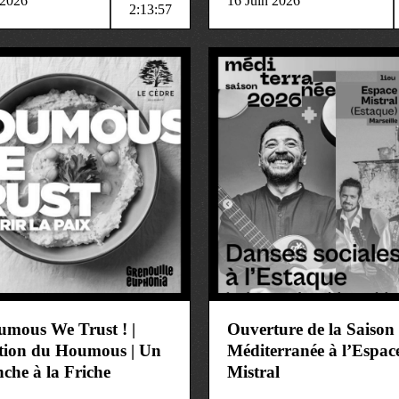
 2026
16 Juin 2026
2:13:57
ure
art&culture
umous We Trust ! |
Ouverture de la Saison
ition du Houmous | Un
Méditerranée à l’Espac
che à la Friche
Mistral