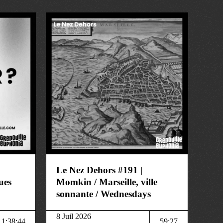
art&culture
Le Nez Dehors #191 |
ues
Momkin / Marseille, ville
sonnante / Wednesdays
8 Juil 2026
1:38:44
59:27