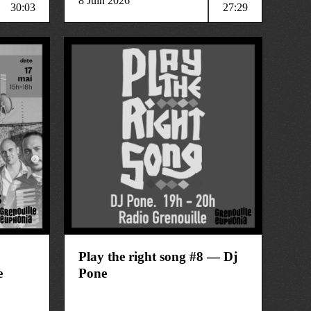
8 Juin 2026
30:03
27:29
musique
Play the right song #8 — Dj
e
Pone