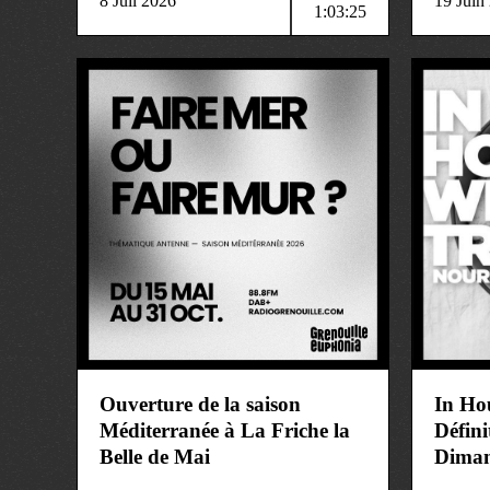
8 Juil 2026
19 Juin
1:03:25
art&culture
art&cult
Ouverture de la saison
In Ho
Méditerranée à La Friche la
Défin
Belle de Mai
Diman