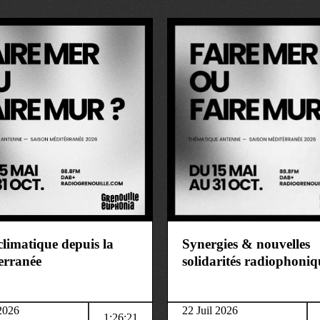
ure
art&culture
climatique depuis la
Synergies & nouvelles
erranée
solidarités radiophoniq
 2026
22 Juil 2026
1:26:21