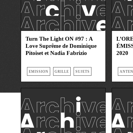
Turn The Light ON #97 : A
L’OR
Love Suprême de Dominique
ÉMISS
Pitoiset et Nadia Fabrizio
2020
EMISSION
GRILLE
SUJETS
ANTE