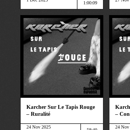
1:00:09
art&culture
art&cult
Karcher Sur Le Tapis Rouge
Karch
– Ruralité
– Con
24 Nov 2025
24 Nov
58:40