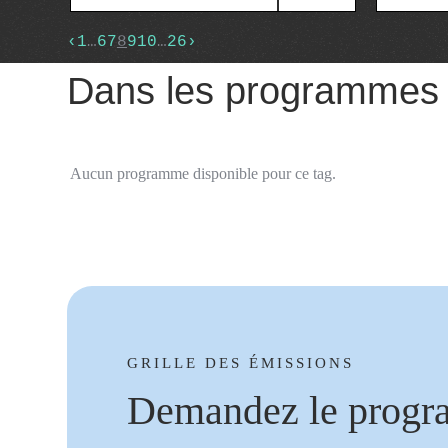
‹
1
…
6
7
8
9
10
…
26
›
Dans les programmes
Aucun programme disponible pour ce tag.
GRILLE DES ÉMISSIONS
Demandez le progr