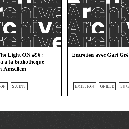
he Light ON #96 :
Entretien avec Gari Gr
ia à la bibliothèque
h Amsellem
ION
SUJETS
EMISSION
GRILLE
SUJ