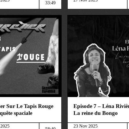
33:49
ure
société
er Sur Le Tapis Rouge
Episode 7 – Léna Riviè
quête spaciale
La reine du Bongo
 2025
23 Nov 2025
58:40