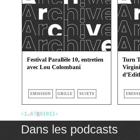
Festival Parallèle 10, entretien
Turn T
avec Lou Colombani
Virgin
d’Edit
EMISSION
GRILLE
SUJETS
EMISS
‹
1
…
6
7
8
9
10
11
›
Dans les podcasts