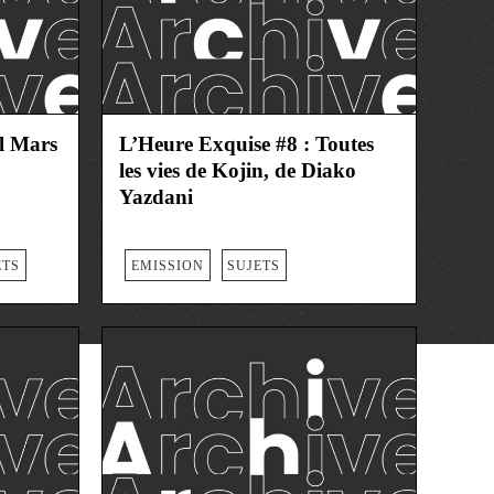
al Mars
L’Heure Exquise #8 : Toutes
les vies de Kojin, de Diako
Yazdani
ETS
EMISSION
SUJETS