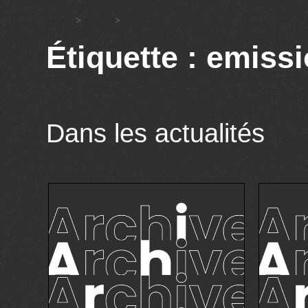
Accueil
>
emission
>
Page 8
Étiquette : emiss
Dans les actualités