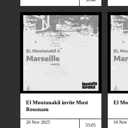
musique
musique
El Moutanakil invite Must
El Mo
Rousnam
20 Nov 2025
10 Nov
55:05