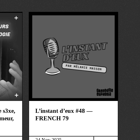
art&culture
e s3xe,
L’instant d’eux #48 —
umeur,
FRENCH 79
24 Nov 2025