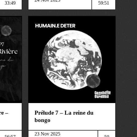
33:49
59:51
société
re –
Prélude 7 – La reine du
bongo
23 Nov 2025
56:57
50