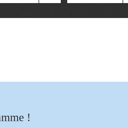
amme !