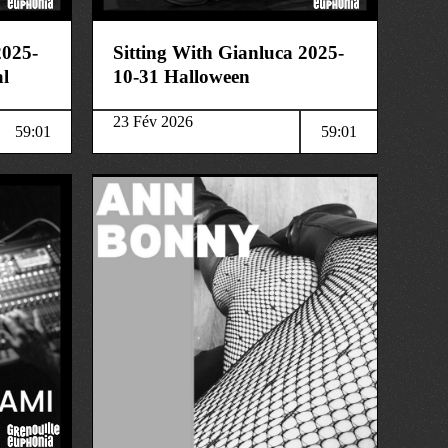
2025-
Sitting With Gianluca 2025-
al
10-31 Halloween
23 Fév 2026
59:01
59:01
art&culture