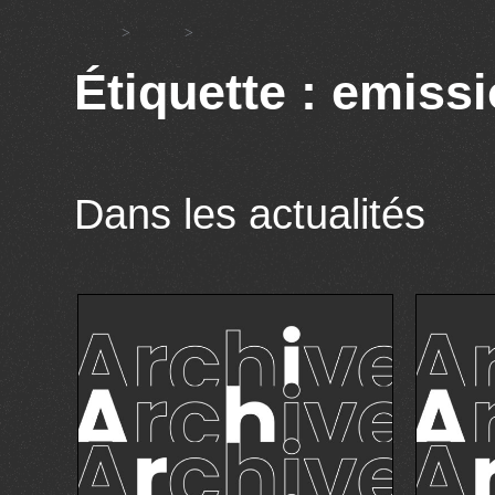
Accueil
>
emission
>
Page 5
Étiquette : emiss
Dans les actualités