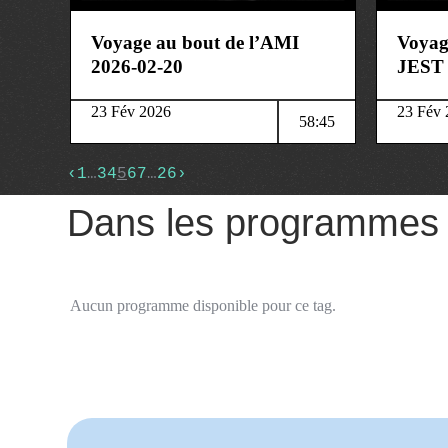
Voyage au bout de l’AMI
Voyag
2026-02-20
JEST
23 Fév 2026
23 Fév 
58:45
‹
1
…
3
4
5
6
7
…
26
›
Dans les programmes
Aucun programme disponible pour ce tag.