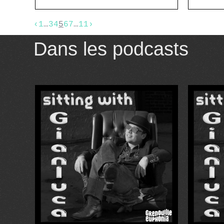
‹
1
…
3
4
5
6
7
…
11
›
Dans les podcasts