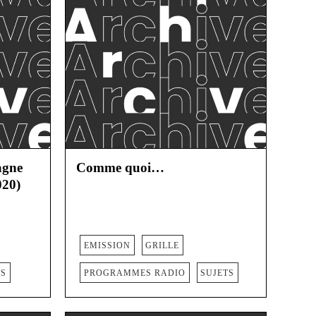
agne
Comme quoi…
020)
EMISSION
GRILLE
TS
PROGRAMMES RADIO
SUJETS