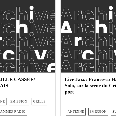
EILLE CASSÉE/
Live Jazz : Francesca H
AIS
Solo, sur la scène du Cr
port
NNE
EMISSION
GRILLE
AMMES RADIO
ANTENNE
EMISSION
S