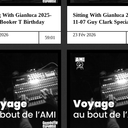
ng With Gianluca 2025-
Sitting With Gianluca 
 Booker T Birthday
11-07 Guy Clark Speci
2026
23 Fév 2026
59:01
musique