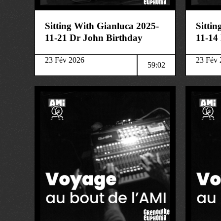
Sitting With Gianluca 2025-
Sitti
11-21 Dr John Birthday
11-14
23 Fév 2026
23 Fév 
59:02
musique
musique