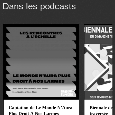
Dans les podcasts
art&culture
art&culture
Captation de Le Monde N’Aura
Biennale de 
Plus Droit À Nos Larmes
traversée