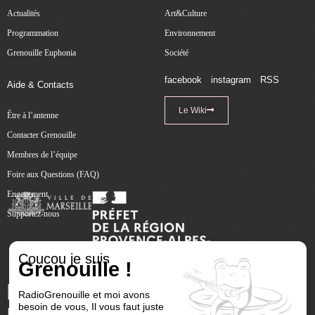
Actualités
Art&Culture
Programmation
Environnement
Grenouille Euphonia
Société
facebook
instagram
RSS
Aide & Contacts
Le Wiki
Être à l’antenne
Contacter Grenouille
Membres de l’équipe
Foire aux Questions (FAQ)
Engagement
Supportez-nous
Coucou je suis
Grenouille !
RadioGrenouille et moi avons
besoin de vous, Il vous faut juste