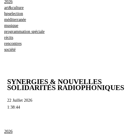
2026
art&culture
hpselection
méditerranée
musique
programmation spéciale
récits
rencontres
société
SYNERGIES & NOUVELLES
SOLIDARITÉS RADIOPHONIQUES
22 Juillet 2026
1:38:44
2026