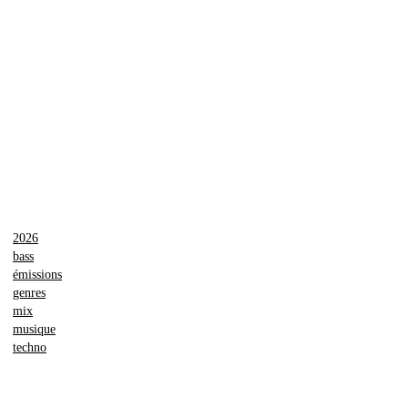
2026
bass
émissions
genres
mix
musique
techno