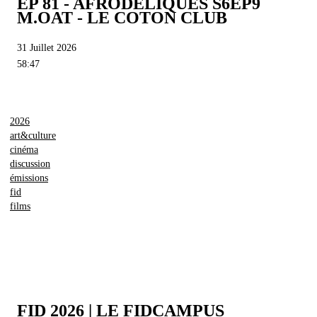
EP 81 - AFRODÉLIQUES S6EP9
M.OAT - LE COTON CLUB
31 Juillet 2026
58:47
2026
art&culture
cinéma
discussion
émissions
fid
films
FID 2026 | LE FIDCAMPUS