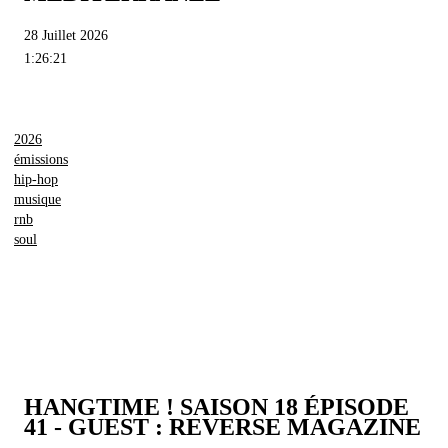
28 Juillet 2026
1:26:21
2026
émissions
hip-hop
musique
rnb
soul
HANGTIME ! SAISON 18 ÉPISODE
41 - GUEST : REVERSE MAGAZINE