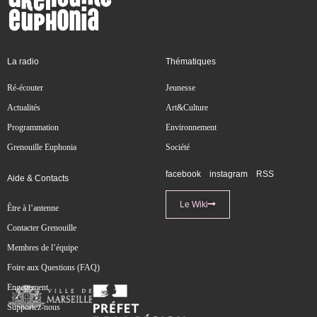
La radio
Thématiques
Ré-écouter
Jeunesse
Actualités
Art&Culture
Programmation
Environnement
Grenouille Euphonia
Société
facebook
instagram
RSS
Aide & Contacts
Le Wiki
Être à l’antenne
Contacter Grenouille
Membres de l’équipe
Foire aux Questions (FAQ)
Engagement
Supportez-nous