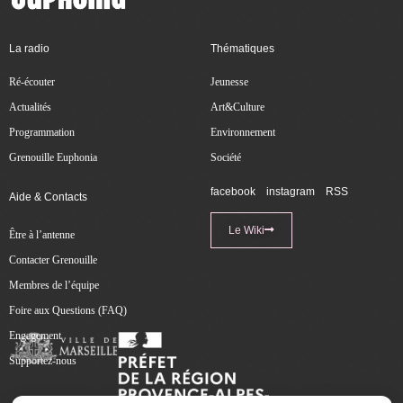
La radio
Thématiques
Ré-écouter
Jeunesse
Actualités
Art&Culture
Programmation
Environnement
Grenouille Euphonia
Société
facebook
instagram
RSS
Aide & Contacts
Le Wiki
Être à l’antenne
Contacter Grenouille
Membres de l’équipe
Foire aux Questions (FAQ)
Engagement
Supportez-nous