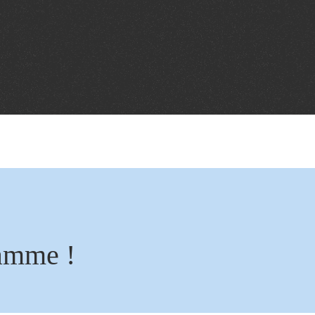
amme !