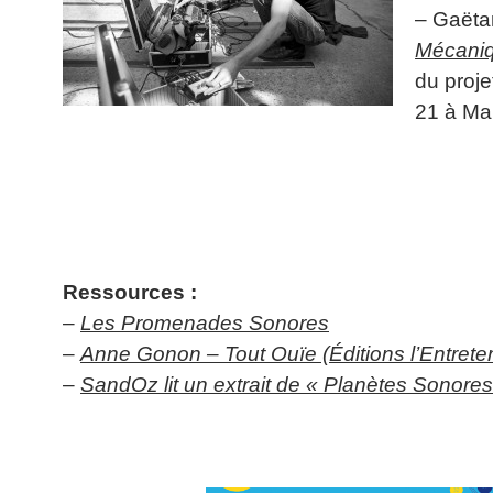
– Gaëta
Mécaniq
du proje
21 à Mar
Ressources :
–
Les Promenades Sonores
–
Anne Gonon – Tout Ouïe (Éditions l’Entretem
–
SandOz lit un extrait de « Planètes Sonore