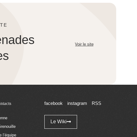
TE
enades
Voir le site
es
ntacts
facebook
instagram
RSS
tenne
Le Wiki
renouille
 l’équipe