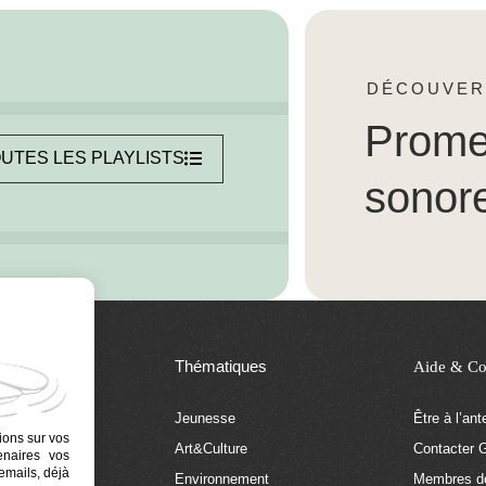
DÉCOUVER
Prom
UTES LES PLAYLISTS
sonor
Thématiques
Aide & Co
Jeunesse
Être à l’an
ions sur vos
Art&Culture
Contacter G
tenaires vos
emails, déjà
tion
Environnement
Membres de