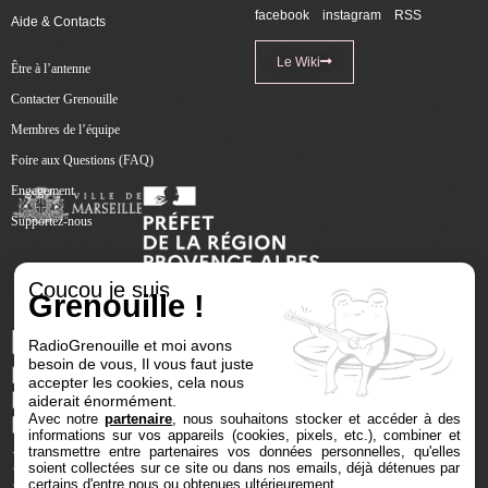
facebook
instagram
RSS
Aide & Contacts
Le Wiki
Être à l’antenne
Contacter Grenouille
Membres de l’équipe
Foire aux Questions (FAQ)
Engagement
Supportez-nous
Coucou je suis
Grenouille !
RadioGrenouille et moi avons
besoin de vous, Il vous faut juste
accepter les cookies, cela nous
aiderait énormément.
Avec notre
partenaire
, nous souhaitons stocker et accéder à des
informations sur vos appareils (cookies, pixels, etc.), combiner et
transmettre entre partenaires vos données personnelles, qu'elles
soient collectées sur ce site ou dans nos emails, déjà détenues par
certains d'entre nous ou obtenues ultérieurement.