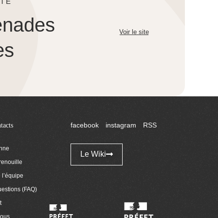
TE
enades
Voir le site
es
tacts
facebook
instagram
RSS
enne
Le Wiki
renouille
l’équipe
uestions (FAQ)
t
nous