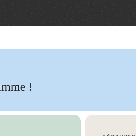
amme !