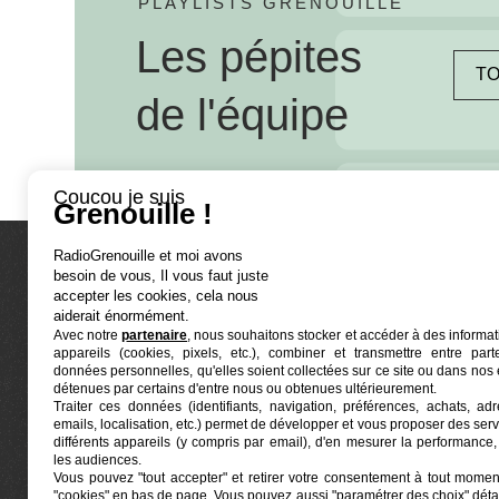
PLAYLISTS GRENOUILLE
Les pépites
TO
de l'équipe
Coucou je suis
Grenouille !
RadioGrenouille et moi avons
besoin de vous, Il vous faut juste
La radio
accepter les cookies, cela nous
aiderait énormément.
Avec notre
partenaire
, nous souhaitons stocker et accéder à des informat
Ré-écouter
appareils (cookies, pixels, etc.), combiner et transmettre entre par
Actualités
données personnelles, qu'elles soient collectées sur ce site ou dans nos 
détenues par certains d'entre nous ou obtenues ultérieurement.
Programmat
Traiter ces données (identifiants, navigation, préférences, achats, ad
Euphonia est le partenaire producteur de Radio
emails, localisation, etc.) permet de développer et vous proposer des serv
Grenouille
Grenouille, radio associative marseillaise.
différents appareils (y compris par email), d'en mesurer la performance, 
les audiences.
Vous pouvez "tout accepter" et retirer votre consentement à tout moment
Locaux situés à la Friche Belle de Mai
"cookies" en bas de page
. Vous pouvez aussi "paramétrer des choix" détai