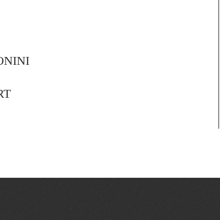
ONINI
RT