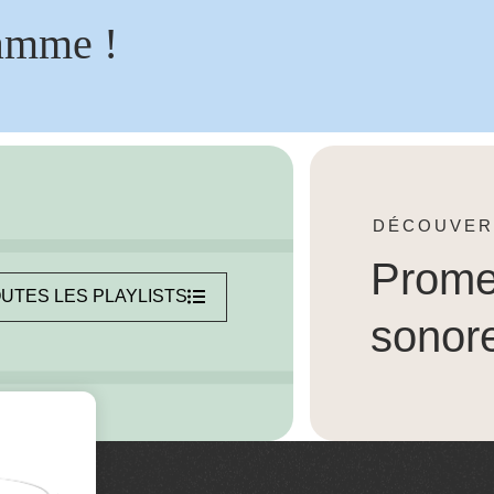
amme !
DÉCOUVER
Prom
UTES LES PLAYLISTS
sonor